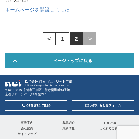
2012-09-01
ホームページを開設しました
<
1
2
>
ページトップに戻る
〒600-8815 京都市下京区中堂寺粟田町93番地
京都リサーチパーク6号館214
075-874-7539
お問い合わせフォーム
事業案内
製品紹介
FRPとは
会社案内
最新情報
よくあるご質問
サイトマップ