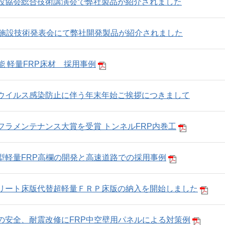
設協会総合技術講演会で弊社製品が紹介されました
道施設技術発表会にて弊社開発製品が紹介されました
能 軽量FRP床材 採用事例
ウイルス感染防止に伴う年末年始ご挨拶につきまして
フラメンテナンス大賞を受賞 トンネルFRP内巻工
型軽量FRP高欄の開発と高速道路での採用事例
リート床版代替超軽量ＦＲＰ床版の納入を開始しました
の安全、耐震改修にFRP中空壁用パネルによる対策例